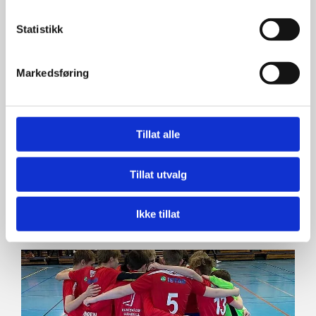
Statistikk
Markedsføring
Tillat alle
VÅRE DOMMERE
Tillat utvalg
Les mer ...
Ikke tillat