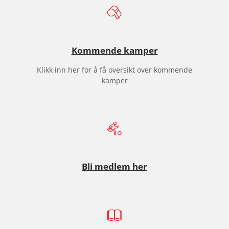
I
L
E
Kommende kamper
L
Klikk inn her for å få oversikt over kommende
N
kamper
E
S
V
Å
G
Bli medlem her
E
N
H
Å