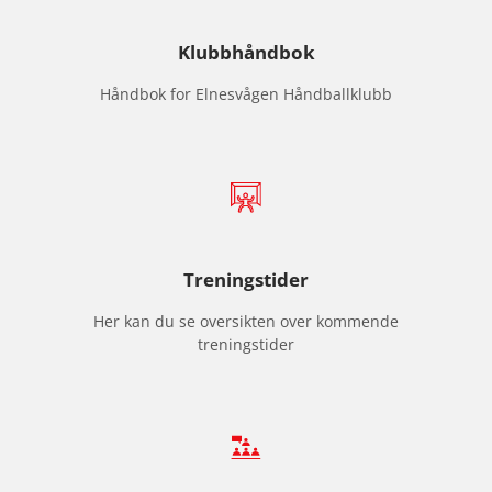
N
D
Klubbhåndbok
B
Håndbok for Elnesvågen Håndballklubb
A
L
L
F
l
Treningstider
e
s
Her kan du se oversikten over kommende
t
treningstider
m
u
l
i
g