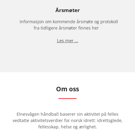
,
l
Årsmøter
e
Informasjon om kommende årsmøte og protokoll
n
fra tidligere årsmøter finnes her
g
s
Les mer ...
t
m
u
l
i
g
Om oss
Elnesvågen håndball baserer sin aktivitet på felles
vedtatte aktivitetsverdier for norsk idrett: idrettsglede,
fellesskap, helse og ærlighet.