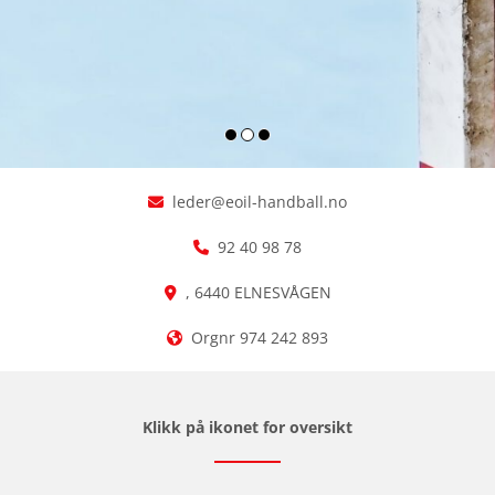
V
leder@eoil-handball.no

E
92 40 98 78
L

K
, 6440 ELNESVÅGEN

O
Orgnr 974 242 893

M
M
E
Klikk på ikonet for oversikt
N
T